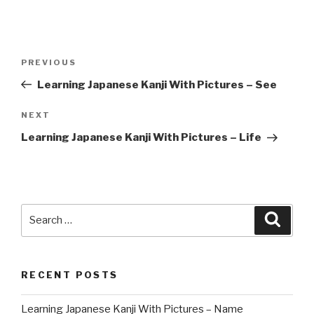
Post
Previous
PREVIOUS
navigation
Post
Learning Japanese Kanji With Pictures – See
Next
NEXT
Post
Learning Japanese Kanji With Pictures – Life
Search
Searc
for:
RECENT POSTS
Learning Japanese Kanji With Pictures – Name