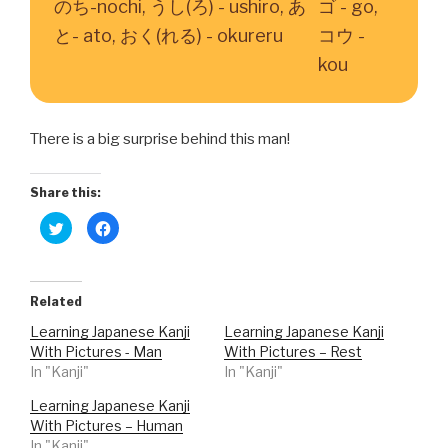
のち-nochi, うし(ろ) - ushiro, あ
ゴ - go,
と- ato, おく(れる) - okureru
コウ -
kou
There is a big surprise behind this man!
Share this:
C
C
l
l
i
i
c
c
k
k
t
t
o
o
Related
s
s
h
h
Learning Japanese Kanji
Learning Japanese Kanji
a
a
r
r
With Pictures - Man
With Pictures – Rest
e
e
o
o
In "Kanji"
In "Kanji"
n
n
T
F
w
a
Learning Japanese Kanji
i
c
With Pictures – Human
t
e
t
b
In "Kanji"