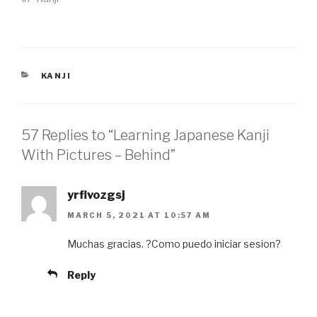
e
o
r
o
(
k
O
(
p
O
e
p
n
e
s
n
i
s
CATEGORIES
KANJI
n
i
n
n
e
n
w
e
w
w
i
w
n
i
57 Replies to “Learning Japanese Kanji
d
n
o
d
With Pictures – Behind”
w
o
)
w
)
yrflvozgsj
MARCH 5, 2021 AT 10:57 AM
Muchas gracias. ?Como puedo iniciar sesion?
Reply