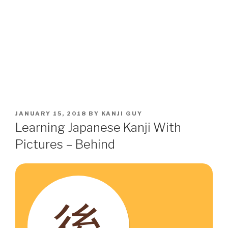
POSTED
JANUARY 15, 2018
BY
KANJI GUY
ON
Learning Japanese Kanji With
Pictures – Behind
後